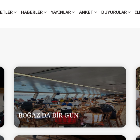
YETLER
HABERLER
YAYINLAR
ANKET
DUYURULAR
İL
BOĞAZ'DA BİR GÜN