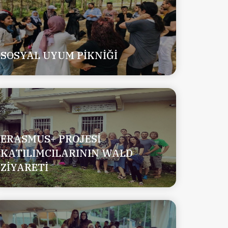
SOSYAL UYUM PİKNİĞİ
ERASMUS+ PROJESİ
KATILIMCILARININ WALD
ZİYARETİ