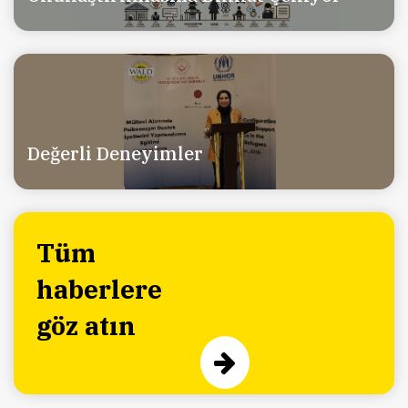
Değerli Deneyimler
Tüm
haberlere
göz atın