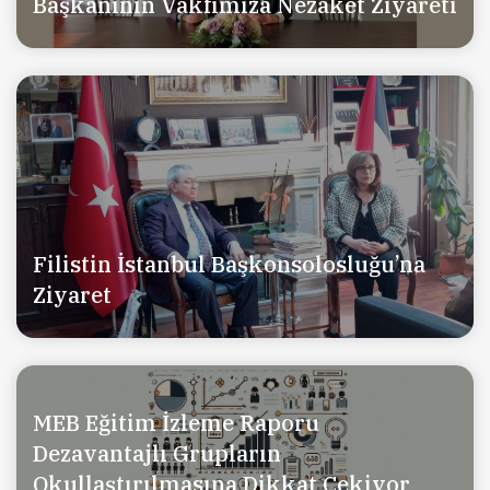
Başkanının Vakfımıza Nezaket Ziyareti
Filistin İstanbul Başkonsolosluğu’na
Ziyaret
MEB Eğitim İzleme Raporu
Dezavantajlı Grupların
Okullaştırılmasına Dikkat Çekiyor