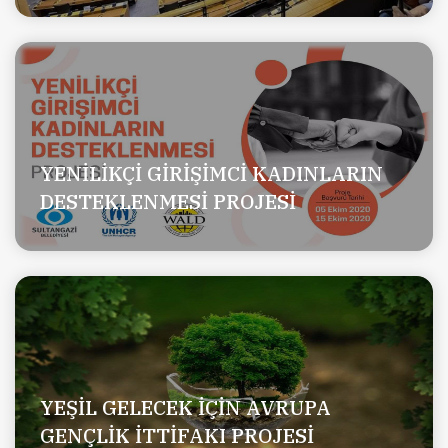
YENİLİKÇİ GİRİŞİMCİ KADINLARIN
DESTEKLENMESİ PROJESİ
YEŞİL GELECEK İÇİN AVRUPA
GENÇLİK İTTİFAKI PROJESİ